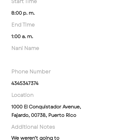
Start Time
8:00 p. m.
End Time
1:00 a. m.
Nani Name
Phone Number
4345347374
Location
1000 El Conquistador Avenue,
Fajardo, 00738, Puerto Rico
Additional Notes
We weren’t going to