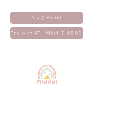
Pay $165.00
Pay with ATH Móvil $165.00
El servicio de niñera más confiable de
Puerto Rico. Niñeras profesionales,
certificadas y bilingües que brindan
un cuidado infantil excepcional para
su tranquilidad.