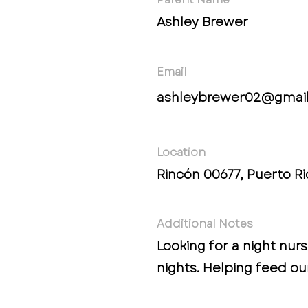
Ashley Brewer
Email
ashleybrewer02@gmai
Location
Rincón 00677, Puerto Ri
Additional Notes
Looking for a night nur
nights. Helping feed ou