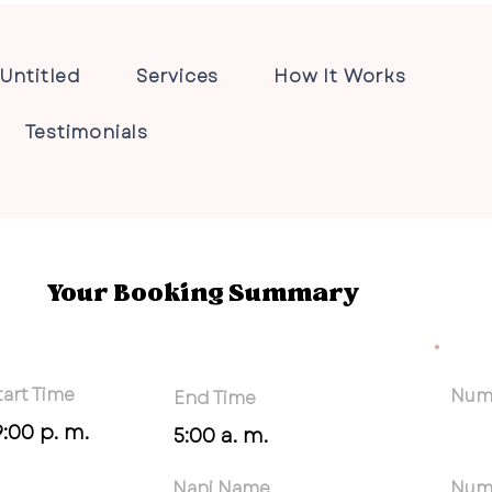
Untitled
Services
How It Works
Testimonials
Your Booking Summary
tart Time
Numb
End Time
9:00 p. m.
5:00 a. m.
Nani Name
Num