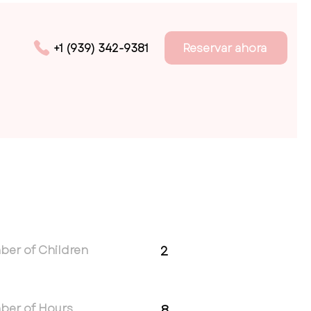
Reservar ahora
+1 (939) 342-9381
er of Children
2
ber of Hours
8