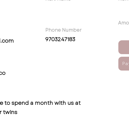
Amo
Phone Number
9703247183
l.com
Pa
co
se to spend a month with us at
r twins