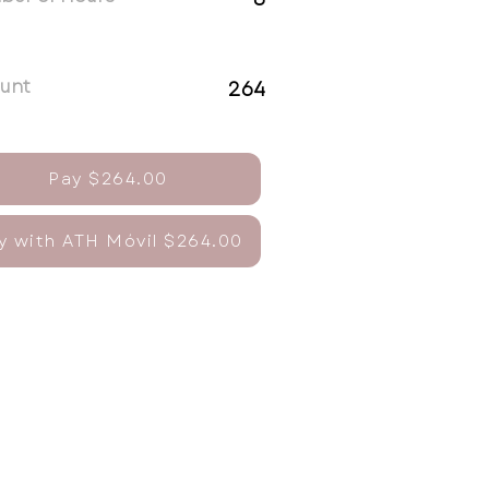
unt
264
Pay $264.00
y with ATH Móvil $264.00