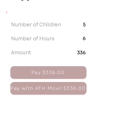
Number of Children
5
Number of Hours
6
Amount
336
Pay $336.00
Pay with ATH Móvil $336.00