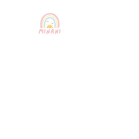
El servicio de niñera más confiable de
Puerto Rico. Niñeras profesionales,
certificadas y bilingües que brindan
un cuidado infantil excepcional para
su tranquilidad.
Enlaces rápidos
Sobre
nosotros
Nuestros
servicios