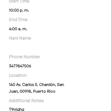
Start Time
10:00 p. m.
End Time
4:00 a. m.
Nani Name
Phone Number
3477847506
Location
140 Av. Carlos E. Chardón, San
Juan, 00918, Puerto Rico
Additional Notes
T9nighg