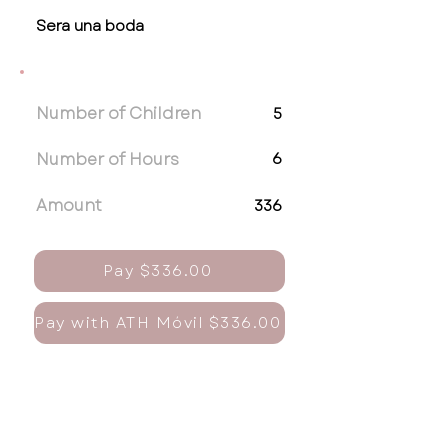
Sera una boda
Number of Children
5
Number of Hours
6
Amount
336
Pay $336.00
Pay with ATH Móvil $336.00