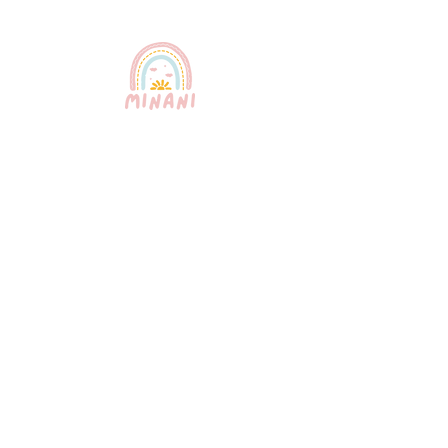
El servicio de niñera más confiable de
Puerto Rico. Niñeras profesionales,
certificadas y bilingües que brindan
un cuidado infantil excepcional para
su tranquilidad.
Enlaces rápidos
Sobre
nosotros
Nuestros
servicios