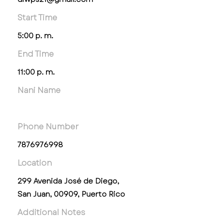
Start Time
5:00 p. m.
End Time
11:00 p. m.
Nani Name
Phone Number
7876976998
Location
299 Avenida José de Diego,
San Juan, 00909, Puerto Rico
Additional Notes